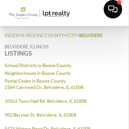
>
>
>
>
INDEX
IL
BOONE COUNTY
CITY
BELVIDERE
BELVIDERE, ILLINOIS
LISTINGS
School Districts in Boone County
Neighborhoods in Boone County
Postal Codes in Boone County
2364 Cairnwell Dr, Belvidere, IL 61008
10562 Town Hall Rd, Belvidere, IL 61008
902 Berylan St, Belvidere, IL 61008
5474 Waters Bend Dr, Belvidere, IL 61008